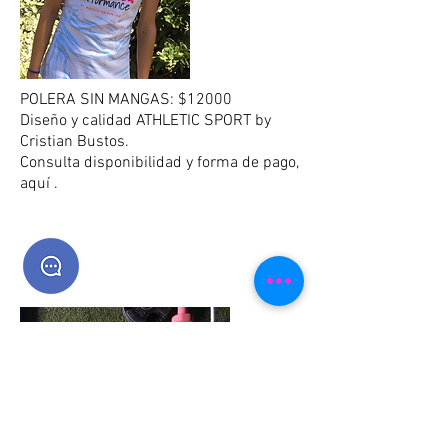
Compartir
Compartir
Fíjelo
Polera Oficial Rosada
Mi cuenta
Seguimiento de pedidos
Cesta
Mostrar precios en:
CLP
POLERA SIN MANGAS: $12000
Diseño y calidad ATHLETIC SPORT by
Cristian Bustos.
Consulta disponibilidad y forma de pago,
aquí .