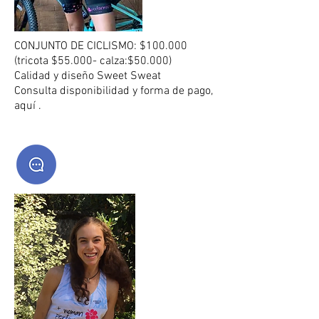
CONJUNTO DE CICLISMO: $100.000
(tricota $55.000- calza:$50.000)
Calidad y diseño Sweet Sweat
Consulta disponibilidad y forma de pago,
aquí .
Polera Oficial Rosada
$15CL
Size
S
M
L
Disponible
Añadir más
Añadir a la cesta
Ir al pago
Comparte este producto con sus amigos