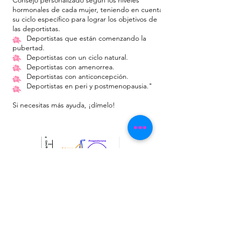
hormonales de cada mujer, teniendo en cuenta
su ciclo específico para lograr los objetivos de
las deportistas.
Deportistas que están comenzando la
pubertad.
Deportistas con un ciclo natural.
Deportistas con amenorrea.
Deportistas con anticoncepción.
Deportistas en peri y postmenopausia."
Si necesitas más ayuda, ¡dímelo!